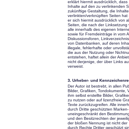
erklärt hiermit ausdrücklich, dass
Inhalte auf den zu verlinkenden S
zukünftige Gestaltung, die Inhalt
verlinkten/verknüpften Seiten hat 
er sich hiermit ausdrücklich von a
Seiten, die nach der Linksetzung 
alle innerhalb des eigenen Inter
sowie für Fremdeinträge in vom A
Diskussionsforen, Linkverzeichni
von Datenbanken, auf deren Inhalt
illegale, fehlerhafte oder unvoll
die aus der Nutzung oder Nichtnu
entstehen, haftet allein der Anbi
nicht derjenige, der über Links auf
verweist.
3. Urheber- und Kennzeichenre
Der Autor ist bestrebt, in allen 
Bilder, Grafiken, Tondokumente,
ihm selbst erstellte Bilder, Gra
zu nutzen oder auf lizenzfreie 
Texte zurückzugreifen. Alle inne
durch Dritte geschützten Marken
uneingeschränkt den Bestimmunge
und den Besitzrechten der jeweil
der bloßen Nennung ist nicht der
durch Rechte Dritter geschützt sin