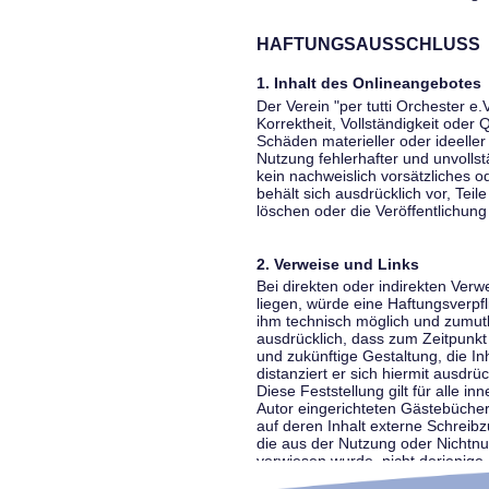
HAFTUNGSAUSSCHLUSS
1. Inhalt des Onlineangebotes
Der Verein "per tutti Orchester e.
Korrektheit, Vollständigkeit oder
Schäden materieller oder ideelle
Nutzung fehlerhafter und unvolls
kein nachweislich vorsätzliches o
behält sich ausdrücklich vor, Te
löschen oder die Veröffentlichung 
2. Verweise und Links
Bei direkten oder indirekten Ver
liegen, würde eine Haftungsverpfl
ihm technisch möglich und zumutba
ausdrücklich, dass zum Zeitpunkt 
und zukünftige Gestaltung, die In
distanziert er sich hiermit ausdrü
Diese Feststellung gilt für alle 
Autor eingerichteten Gästebücher
auf deren Inhalt externe Schreibz
die aus der Nutzung oder Nichtnut
verwiesen wurde, nicht derjenige, 