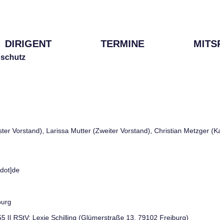
DIRIGENT
TERMINE
MITS
schutz
rster Vorstand), Larissa Mutter (Zweiter Vorstand), Christian Metzger (
[dot]de
burg
 55 II RStV: Lexie Schilling (Glümerstraße 13, 79102 Freiburg)