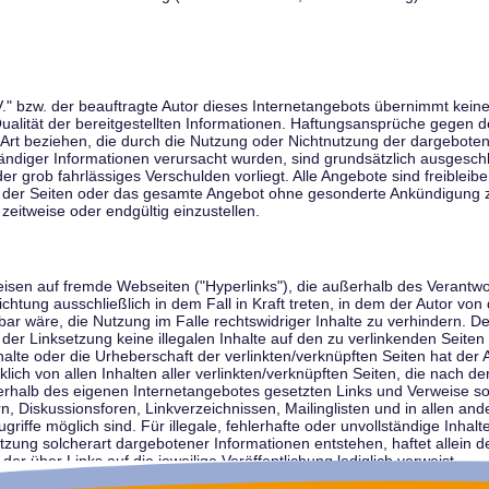
V." bzw. der beauftragte Autor dieses Internetangebots übernimmt keiner
 Qualität der bereitgestellten Informationen. Haftungsansprüche gegen d
r Art beziehen, die durch die Nutzung oder Nichtnutzung der dargebote
tändiger Informationen verursacht wurden, sind grundsätzlich ausgeschl
der grob fahrlässiges Verschulden vorliegt. Alle Angebote sind freibleib
ile der Seiten oder das gesamte Angebot ohne gesonderte Ankündigung 
zeitweise oder endgültig einzustellen.
weisen auf fremde Webseiten ("Hyperlinks"), die außerhalb des Verantw
ichtung ausschließlich in dem Fall in Kraft treten, in dem der Autor von
r wäre, die Nutzung im Falle rechtswidriger Inhalte zu verhindern. Der
der Linksetzung keine illegalen Inhalte auf den zu verlinkenden Seiten
halte oder die Urheberschaft der verlinkten/verknüpften Seiten hat der A
cklich von allen Inhalten aller verlinkten/verknüpften Seiten, die nach 
innerhalb des eigenen Internetangebotes gesetzten Links und Verweise 
n, Diskussionsforen, Linkverzeichnissen, Mailinglisten und in allen 
ugriffe möglich sind. Für illegale, fehlerhafte oder unvollständige Inha
zung solcherart dargebotener Informationen entstehen, haftet allein de
der über Links auf die jeweilige Veröffentlichung lediglich verweist.