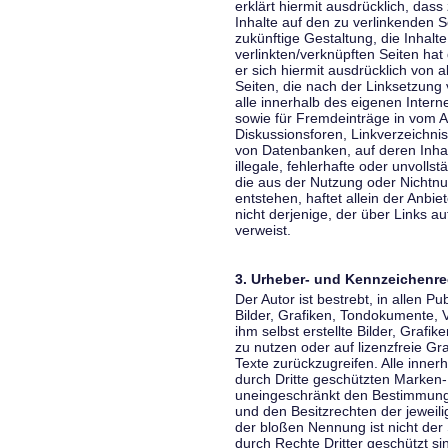
erklärt hiermit ausdrücklich, dass
Inhalte auf den zu verlinkenden S
zukünftige Gestaltung, die Inhalt
verlinkten/verknüpften Seiten hat 
er sich hiermit ausdrücklich von a
Seiten, die nach der Linksetzung 
alle innerhalb des eigenen Inter
sowie für Fremdeinträge in vom A
Diskussionsforen, Linkverzeichni
von Datenbanken, auf deren Inhalt
illegale, fehlerhafte oder unvoll
die aus der Nutzung oder Nichtnu
entstehen, haftet allein der Anbi
nicht derjenige, der über Links auf
verweist.
3. Urheber- und Kennzeichenre
Der Autor ist bestrebt, in allen 
Bilder, Grafiken, Tondokumente,
ihm selbst erstellte Bilder, Gra
zu nutzen oder auf lizenzfreie 
Texte zurückzugreifen. Alle inne
durch Dritte geschützten Marken
uneingeschränkt den Bestimmunge
und den Besitzrechten der jeweil
der bloßen Nennung ist nicht der
durch Rechte Dritter geschützt sin