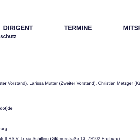
DIRIGENT
TERMINE
MITS
schutz
rster Vorstand), Larissa Mutter (Zweiter Vorstand), Christian Metzger (
[dot]de
burg
 55 II RStV: Lexie Schilling (Glümerstraße 13, 79102 Freiburg)