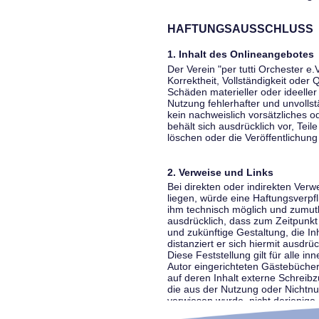
HAFTUNGSAUSSCHLUSS
1. Inhalt des Onlineangebotes
Der Verein "per tutti Orchester e.
Korrektheit, Vollständigkeit oder
Schäden materieller oder ideelle
Nutzung fehlerhafter und unvolls
kein nachweislich vorsätzliches o
behält sich ausdrücklich vor, Te
löschen oder die Veröffentlichung 
2. Verweise und Links
Bei direkten oder indirekten Ver
liegen, würde eine Haftungsverpfl
ihm technisch möglich und zumutba
ausdrücklich, dass zum Zeitpunkt 
und zukünftige Gestaltung, die In
distanziert er sich hiermit ausdrü
Diese Feststellung gilt für alle 
Autor eingerichteten Gästebücher
auf deren Inhalt externe Schreibz
die aus der Nutzung oder Nichtnut
verwiesen wurde, nicht derjenige, 