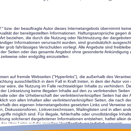
V." bzw. der beauftragte Autor dieses Internetangebots übernimmt keiner
 Qualität der bereitgestellten Informationen. Haftungsansprüche gegen d
r Art beziehen, die durch die Nutzung oder Nichtnutzung der dargebote
tändiger Informationen verursacht wurden, sind grundsätzlich ausgeschl
der grob fahrlässiges Verschulden vorliegt. Alle Angebote sind freibleib
ile der Seiten oder das gesamte Angebot ohne gesonderte Ankündigung 
zeitweise oder endgültig einzustellen.
weisen auf fremde Webseiten ("Hyperlinks"), die außerhalb des Verantw
ichtung ausschließlich in dem Fall in Kraft treten, in dem der Autor von
r wäre, die Nutzung im Falle rechtswidriger Inhalte zu verhindern. Der
der Linksetzung keine illegalen Inhalte auf den zu verlinkenden Seiten
halte oder die Urheberschaft der verlinkten/verknüpften Seiten hat der A
cklich von allen Inhalten aller verlinkten/verknüpften Seiten, die nach 
innerhalb des eigenen Internetangebotes gesetzten Links und Verweise 
n, Diskussionsforen, Linkverzeichnissen, Mailinglisten und in allen 
ugriffe möglich sind. Für illegale, fehlerhafte oder unvollständige Inha
zung solcherart dargebotener Informationen entstehen, haftet allein de
der über Links auf die jeweilige Veröffentlichung lediglich verweist.