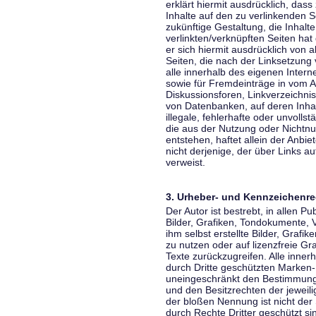
erklärt hiermit ausdrücklich, dass
Inhalte auf den zu verlinkenden S
zukünftige Gestaltung, die Inhalt
verlinkten/verknüpften Seiten hat 
er sich hiermit ausdrücklich von a
Seiten, die nach der Linksetzung 
alle innerhalb des eigenen Inter
sowie für Fremdeinträge in vom A
Diskussionsforen, Linkverzeichni
von Datenbanken, auf deren Inhalt
illegale, fehlerhafte oder unvoll
die aus der Nutzung oder Nichtnu
entstehen, haftet allein der Anbi
nicht derjenige, der über Links auf
verweist.
3. Urheber- und Kennzeichenre
Der Autor ist bestrebt, in allen 
Bilder, Grafiken, Tondokumente,
ihm selbst erstellte Bilder, Gra
zu nutzen oder auf lizenzfreie 
Texte zurückzugreifen. Alle inne
durch Dritte geschützten Marken
uneingeschränkt den Bestimmunge
und den Besitzrechten der jeweil
der bloßen Nennung ist nicht der
durch Rechte Dritter geschützt sin