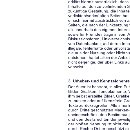
erklärt hiermit ausdrücklich, dass
Inhalte auf den zu verlinkenden S
zukünftige Gestaltung, die Inhalt
verlinkten/verknüpften Seiten hat 
er sich hiermit ausdrücklich von a
Seiten, die nach der Linksetzung 
alle innerhalb des eigenen Inter
sowie für Fremdeinträge in vom A
Diskussionsforen, Linkverzeichni
von Datenbanken, auf deren Inhalt
illegale, fehlerhafte oder unvoll
die aus der Nutzung oder Nichtnu
entstehen, haftet allein der Anbi
nicht derjenige, der über Links auf
verweist.
3. Urheber- und Kennzeichenre
Der Autor ist bestrebt, in allen 
Bilder, Grafiken, Tondokumente,
ihm selbst erstellte Bilder, Gra
zu nutzen oder auf lizenzfreie 
Texte zurückzugreifen. Alle inne
durch Dritte geschützten Marken
uneingeschränkt den Bestimmunge
und den Besitzrechten der jeweil
der bloßen Nennung ist nicht der
durch Rechte Dritter geschützt sin