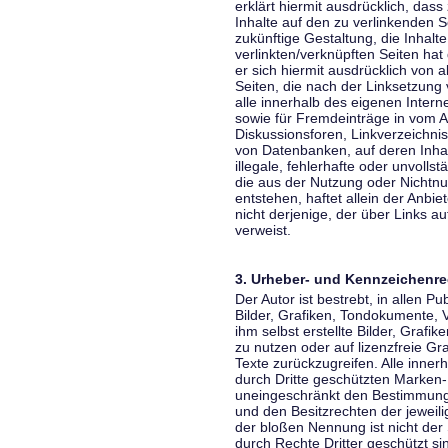
erklärt hiermit ausdrücklich, dass
Inhalte auf den zu verlinkenden S
zukünftige Gestaltung, die Inhalt
verlinkten/verknüpften Seiten hat 
er sich hiermit ausdrücklich von a
Seiten, die nach der Linksetzung 
alle innerhalb des eigenen Inter
sowie für Fremdeinträge in vom A
Diskussionsforen, Linkverzeichni
von Datenbanken, auf deren Inhalt
illegale, fehlerhafte oder unvoll
die aus der Nutzung oder Nichtnu
entstehen, haftet allein der Anbi
nicht derjenige, der über Links auf
verweist.
3. Urheber- und Kennzeichenre
Der Autor ist bestrebt, in allen 
Bilder, Grafiken, Tondokumente,
ihm selbst erstellte Bilder, Gra
zu nutzen oder auf lizenzfreie 
Texte zurückzugreifen. Alle inne
durch Dritte geschützten Marken
uneingeschränkt den Bestimmunge
und den Besitzrechten der jeweil
der bloßen Nennung ist nicht der
durch Rechte Dritter geschützt sin