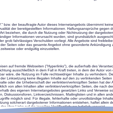
V." bzw. der beauftragte Autor dieses Internetangebots übernimmt keiner
 Qualität der bereitgestellten Informationen. Haftungsansprüche gegen d
r Art beziehen, die durch die Nutzung oder Nichtnutzung der dargebote
tändiger Informationen verursacht wurden, sind grundsätzlich ausgeschl
der grob fahrlässiges Verschulden vorliegt. Alle Angebote sind freibleib
ile der Seiten oder das gesamte Angebot ohne gesonderte Ankündigung 
zeitweise oder endgültig einzustellen.
weisen auf fremde Webseiten ("Hyperlinks"), die außerhalb des Verantw
ichtung ausschließlich in dem Fall in Kraft treten, in dem der Autor von
r wäre, die Nutzung im Falle rechtswidriger Inhalte zu verhindern. Der
der Linksetzung keine illegalen Inhalte auf den zu verlinkenden Seiten
halte oder die Urheberschaft der verlinkten/verknüpften Seiten hat der A
cklich von allen Inhalten aller verlinkten/verknüpften Seiten, die nach 
innerhalb des eigenen Internetangebotes gesetzten Links und Verweise 
n, Diskussionsforen, Linkverzeichnissen, Mailinglisten und in allen 
ugriffe möglich sind. Für illegale, fehlerhafte oder unvollständige Inha
zung solcherart dargebotener Informationen entstehen, haftet allein de
der über Links auf die jeweilige Veröffentlichung lediglich verweist.