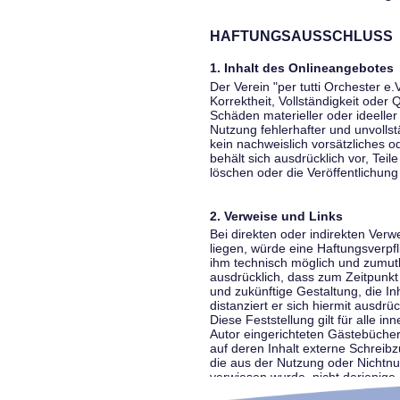
HAFTUNGSAUSSCHLUSS
1. Inhalt des Onlineangebotes
Der Verein "per tutti Orchester e.
Korrektheit, Vollständigkeit oder
Schäden materieller oder ideelle
Nutzung fehlerhafter und unvolls
kein nachweislich vorsätzliches o
behält sich ausdrücklich vor, Te
löschen oder die Veröffentlichung 
2. Verweise und Links
Bei direkten oder indirekten Ver
liegen, würde eine Haftungsverpfl
ihm technisch möglich und zumutba
ausdrücklich, dass zum Zeitpunkt 
und zukünftige Gestaltung, die In
distanziert er sich hiermit ausdrü
Diese Feststellung gilt für alle 
Autor eingerichteten Gästebücher
auf deren Inhalt externe Schreibz
die aus der Nutzung oder Nichtnut
verwiesen wurde, nicht derjenige, 