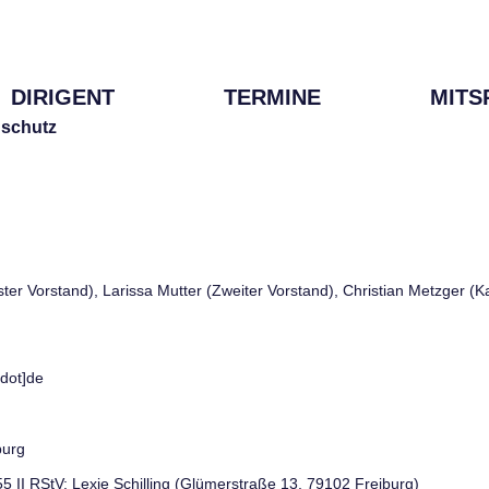
DIRIGENT
TERMINE
MITS
schutz
rster Vorstand), Larissa Mutter (Zweiter Vorstand), Christian Metzger (
[dot]de
burg
 55 II RStV: Lexie Schilling (Glümerstraße 13, 79102 Freiburg)