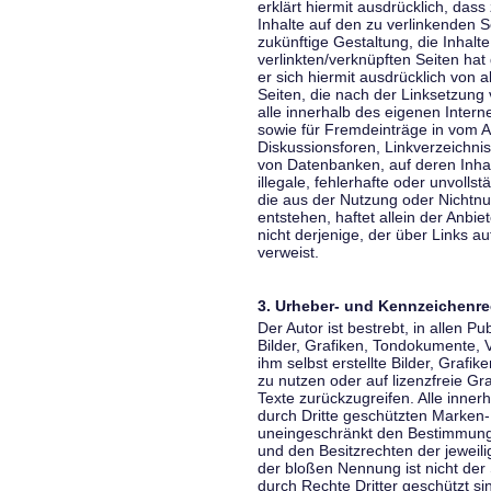
erklärt hiermit ausdrücklich, dass
Inhalte auf den zu verlinkenden S
zukünftige Gestaltung, die Inhalt
verlinkten/verknüpften Seiten hat 
er sich hiermit ausdrücklich von a
Seiten, die nach der Linksetzung 
alle innerhalb des eigenen Inter
sowie für Fremdeinträge in vom A
Diskussionsforen, Linkverzeichni
von Datenbanken, auf deren Inhalt
illegale, fehlerhafte oder unvoll
die aus der Nutzung oder Nichtnu
entstehen, haftet allein der Anbi
nicht derjenige, der über Links auf
verweist.
3. Urheber- und Kennzeichenre
Der Autor ist bestrebt, in allen 
Bilder, Grafiken, Tondokumente,
ihm selbst erstellte Bilder, Gra
zu nutzen oder auf lizenzfreie 
Texte zurückzugreifen. Alle inne
durch Dritte geschützten Marken
uneingeschränkt den Bestimmunge
und den Besitzrechten der jeweil
der bloßen Nennung ist nicht der
durch Rechte Dritter geschützt sin