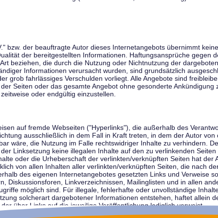
V." bzw. der beauftragte Autor dieses Internetangebots übernimmt keiner
 Qualität der bereitgestellten Informationen. Haftungsansprüche gegen d
r Art beziehen, die durch die Nutzung oder Nichtnutzung der dargebote
tändiger Informationen verursacht wurden, sind grundsätzlich ausgeschl
der grob fahrlässiges Verschulden vorliegt. Alle Angebote sind freibleib
ile der Seiten oder das gesamte Angebot ohne gesonderte Ankündigung 
zeitweise oder endgültig einzustellen.
weisen auf fremde Webseiten ("Hyperlinks"), die außerhalb des Verantw
ichtung ausschließlich in dem Fall in Kraft treten, in dem der Autor von
r wäre, die Nutzung im Falle rechtswidriger Inhalte zu verhindern. Der
der Linksetzung keine illegalen Inhalte auf den zu verlinkenden Seiten
halte oder die Urheberschaft der verlinkten/verknüpften Seiten hat der A
cklich von allen Inhalten aller verlinkten/verknüpften Seiten, die nach 
innerhalb des eigenen Internetangebotes gesetzten Links und Verweise 
n, Diskussionsforen, Linkverzeichnissen, Mailinglisten und in allen 
ugriffe möglich sind. Für illegale, fehlerhafte oder unvollständige Inha
zung solcherart dargebotener Informationen entstehen, haftet allein de
der über Links auf die jeweilige Veröffentlichung lediglich verweist.