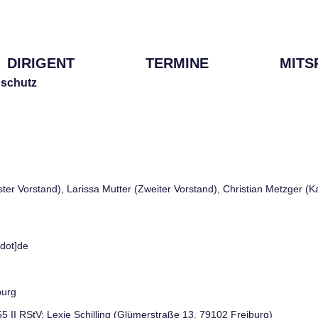
DIRIGENT
TERMINE
MITS
schutz
rster Vorstand), Larissa Mutter (Zweiter Vorstand), Christian Metzger (
[dot]de
burg
 55 II RStV: Lexie Schilling (Glümerstraße 13, 79102 Freiburg)