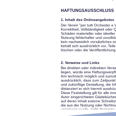
HAFTUNGSAUSSCHLUSS
1. Inhalt des Onlineangebotes
Der Verein "per tutti Orchester e.
Korrektheit, Vollständigkeit oder
Schäden materieller oder ideelle
Nutzung fehlerhafter und unvolls
kein nachweislich vorsätzliches o
behält sich ausdrücklich vor, Te
löschen oder die Veröffentlichung 
2. Verweise und Links
Bei direkten oder indirekten Ver
liegen, würde eine Haftungsverpfl
ihm technisch möglich und zumutba
ausdrücklich, dass zum Zeitpunkt 
und zukünftige Gestaltung, die In
distanziert er sich hiermit ausdrü
Diese Feststellung gilt für alle 
Autor eingerichteten Gästebücher
auf deren Inhalt externe Schreibz
die aus der Nutzung oder Nichtnut
verwiesen wurde, nicht derjenige, 