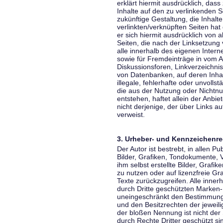
erklärt hiermit ausdrücklich, dass
Inhalte auf den zu verlinkenden S
zukünftige Gestaltung, die Inhalt
verlinkten/verknüpften Seiten hat 
er sich hiermit ausdrücklich von a
Seiten, die nach der Linksetzung 
alle innerhalb des eigenen Inter
sowie für Fremdeinträge in vom A
Diskussionsforen, Linkverzeichni
von Datenbanken, auf deren Inhalt
illegale, fehlerhafte oder unvoll
die aus der Nutzung oder Nichtnu
entstehen, haftet allein der Anbi
nicht derjenige, der über Links auf
verweist.
3. Urheber- und Kennzeichenre
Der Autor ist bestrebt, in allen 
Bilder, Grafiken, Tondokumente,
ihm selbst erstellte Bilder, Gra
zu nutzen oder auf lizenzfreie 
Texte zurückzugreifen. Alle inne
durch Dritte geschützten Marken
uneingeschränkt den Bestimmunge
und den Besitzrechten der jeweil
der bloßen Nennung ist nicht der
durch Rechte Dritter geschützt sin