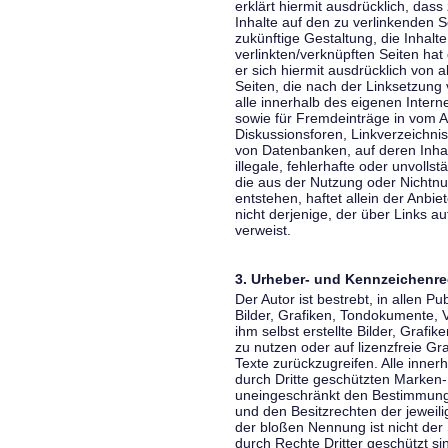
erklärt hiermit ausdrücklich, dass
Inhalte auf den zu verlinkenden S
zukünftige Gestaltung, die Inhalt
verlinkten/verknüpften Seiten hat 
er sich hiermit ausdrücklich von a
Seiten, die nach der Linksetzung 
alle innerhalb des eigenen Inter
sowie für Fremdeinträge in vom A
Diskussionsforen, Linkverzeichni
von Datenbanken, auf deren Inhalt
illegale, fehlerhafte oder unvoll
die aus der Nutzung oder Nichtnu
entstehen, haftet allein der Anbi
nicht derjenige, der über Links auf
verweist.
3. Urheber- und Kennzeichenre
Der Autor ist bestrebt, in allen 
Bilder, Grafiken, Tondokumente,
ihm selbst erstellte Bilder, Gra
zu nutzen oder auf lizenzfreie 
Texte zurückzugreifen. Alle inne
durch Dritte geschützten Marken
uneingeschränkt den Bestimmunge
und den Besitzrechten der jeweil
der bloßen Nennung ist nicht der
durch Rechte Dritter geschützt sin