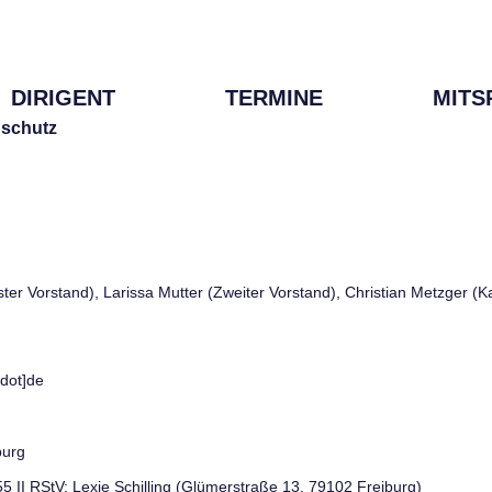
DIRIGENT
TERMINE
MITS
schutz
rster Vorstand), Larissa Mutter (Zweiter Vorstand), Christian Metzger (
[dot]de
burg
 55 II RStV: Lexie Schilling (Glümerstraße 13, 79102 Freiburg)