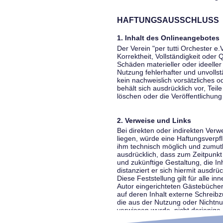
HAFTUNGSAUSSCHLUSS
1. Inhalt des Onlineangebotes
Der Verein "per tutti Orchester e.
Korrektheit, Vollständigkeit oder
Schäden materieller oder ideelle
Nutzung fehlerhafter und unvolls
kein nachweislich vorsätzliches o
behält sich ausdrücklich vor, Te
löschen oder die Veröffentlichung 
2. Verweise und Links
Bei direkten oder indirekten Ver
liegen, würde eine Haftungsverpfl
ihm technisch möglich und zumutba
ausdrücklich, dass zum Zeitpunkt 
und zukünftige Gestaltung, die In
distanziert er sich hiermit ausdrü
Diese Feststellung gilt für alle 
Autor eingerichteten Gästebücher
auf deren Inhalt externe Schreibz
die aus der Nutzung oder Nichtnut
verwiesen wurde, nicht derjenige, 