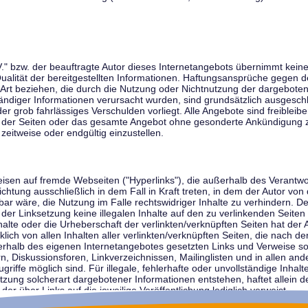
V." bzw. der beauftragte Autor dieses Internetangebots übernimmt keiner
 Qualität der bereitgestellten Informationen. Haftungsansprüche gegen d
r Art beziehen, die durch die Nutzung oder Nichtnutzung der dargebote
tändiger Informationen verursacht wurden, sind grundsätzlich ausgeschl
der grob fahrlässiges Verschulden vorliegt. Alle Angebote sind freibleib
ile der Seiten oder das gesamte Angebot ohne gesonderte Ankündigung 
zeitweise oder endgültig einzustellen.
weisen auf fremde Webseiten ("Hyperlinks"), die außerhalb des Verantw
ichtung ausschließlich in dem Fall in Kraft treten, in dem der Autor von
r wäre, die Nutzung im Falle rechtswidriger Inhalte zu verhindern. Der
der Linksetzung keine illegalen Inhalte auf den zu verlinkenden Seiten
halte oder die Urheberschaft der verlinkten/verknüpften Seiten hat der A
cklich von allen Inhalten aller verlinkten/verknüpften Seiten, die nach 
innerhalb des eigenen Internetangebotes gesetzten Links und Verweise 
n, Diskussionsforen, Linkverzeichnissen, Mailinglisten und in allen 
ugriffe möglich sind. Für illegale, fehlerhafte oder unvollständige Inha
zung solcherart dargebotener Informationen entstehen, haftet allein de
der über Links auf die jeweilige Veröffentlichung lediglich verweist.