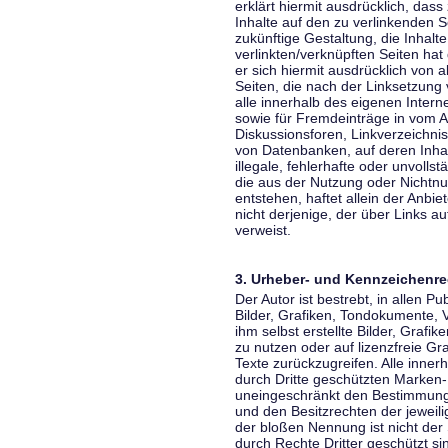
erklärt hiermit ausdrücklich, dass
Inhalte auf den zu verlinkenden S
zukünftige Gestaltung, die Inhalt
verlinkten/verknüpften Seiten hat 
er sich hiermit ausdrücklich von a
Seiten, die nach der Linksetzung 
alle innerhalb des eigenen Inter
sowie für Fremdeinträge in vom A
Diskussionsforen, Linkverzeichni
von Datenbanken, auf deren Inhalt
illegale, fehlerhafte oder unvoll
die aus der Nutzung oder Nichtnu
entstehen, haftet allein der Anbi
nicht derjenige, der über Links auf
verweist.
3. Urheber- und Kennzeichenre
Der Autor ist bestrebt, in allen 
Bilder, Grafiken, Tondokumente,
ihm selbst erstellte Bilder, Gra
zu nutzen oder auf lizenzfreie 
Texte zurückzugreifen. Alle inne
durch Dritte geschützten Marken
uneingeschränkt den Bestimmunge
und den Besitzrechten der jeweil
der bloßen Nennung ist nicht der
durch Rechte Dritter geschützt sin