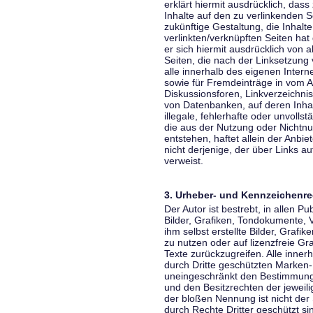
erklärt hiermit ausdrücklich, dass
Inhalte auf den zu verlinkenden S
zukünftige Gestaltung, die Inhalt
verlinkten/verknüpften Seiten hat 
er sich hiermit ausdrücklich von a
Seiten, die nach der Linksetzung 
alle innerhalb des eigenen Inter
sowie für Fremdeinträge in vom A
Diskussionsforen, Linkverzeichni
von Datenbanken, auf deren Inhalt
illegale, fehlerhafte oder unvoll
die aus der Nutzung oder Nichtnu
entstehen, haftet allein der Anbi
nicht derjenige, der über Links auf
verweist.
3. Urheber- und Kennzeichenre
Der Autor ist bestrebt, in allen 
Bilder, Grafiken, Tondokumente,
ihm selbst erstellte Bilder, Gra
zu nutzen oder auf lizenzfreie 
Texte zurückzugreifen. Alle inne
durch Dritte geschützten Marken
uneingeschränkt den Bestimmunge
und den Besitzrechten der jeweil
der bloßen Nennung ist nicht der
durch Rechte Dritter geschützt sin