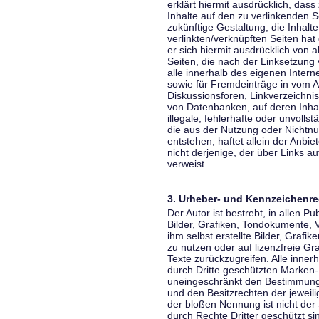
erklärt hiermit ausdrücklich, dass
Inhalte auf den zu verlinkenden S
zukünftige Gestaltung, die Inhalt
verlinkten/verknüpften Seiten hat 
er sich hiermit ausdrücklich von a
Seiten, die nach der Linksetzung 
alle innerhalb des eigenen Inter
sowie für Fremdeinträge in vom A
Diskussionsforen, Linkverzeichni
von Datenbanken, auf deren Inhalt
illegale, fehlerhafte oder unvoll
die aus der Nutzung oder Nichtnu
entstehen, haftet allein der Anbi
nicht derjenige, der über Links auf
verweist.
3. Urheber- und Kennzeichenre
Der Autor ist bestrebt, in allen 
Bilder, Grafiken, Tondokumente,
ihm selbst erstellte Bilder, Gra
zu nutzen oder auf lizenzfreie 
Texte zurückzugreifen. Alle inne
durch Dritte geschützten Marken
uneingeschränkt den Bestimmunge
und den Besitzrechten der jeweil
der bloßen Nennung ist nicht der
durch Rechte Dritter geschützt sin