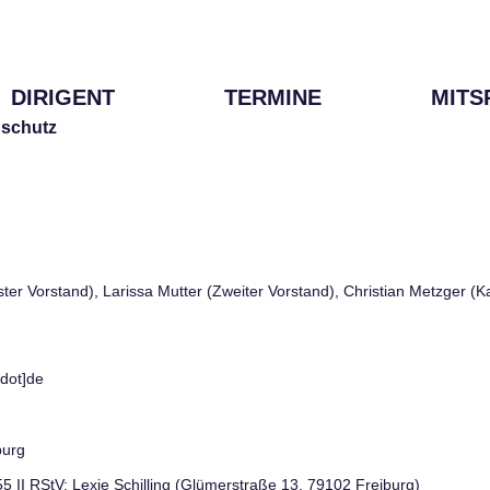
DIRIGENT
TERMINE
MITS
schutz
rster Vorstand), Larissa Mutter (Zweiter Vorstand), Christian Metzger (
[dot]de
burg
 55 II RStV: Lexie Schilling (Glümerstraße 13, 79102 Freiburg)