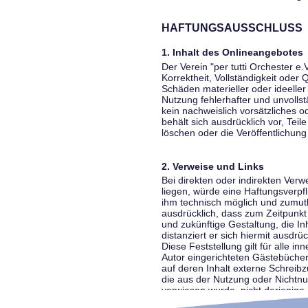
HAFTUNGSAUSSCHLUSS
1. Inhalt des Onlineangebotes
Der Verein "per tutti Orchester e.
Korrektheit, Vollständigkeit oder
Schäden materieller oder ideelle
Nutzung fehlerhafter und unvolls
kein nachweislich vorsätzliches o
behält sich ausdrücklich vor, Te
löschen oder die Veröffentlichung 
2. Verweise und Links
Bei direkten oder indirekten Ver
liegen, würde eine Haftungsverpfl
ihm technisch möglich und zumutba
ausdrücklich, dass zum Zeitpunkt 
und zukünftige Gestaltung, die In
distanziert er sich hiermit ausdrü
Diese Feststellung gilt für alle 
Autor eingerichteten Gästebücher
auf deren Inhalt externe Schreibz
die aus der Nutzung oder Nichtnut
verwiesen wurde, nicht derjenige, 