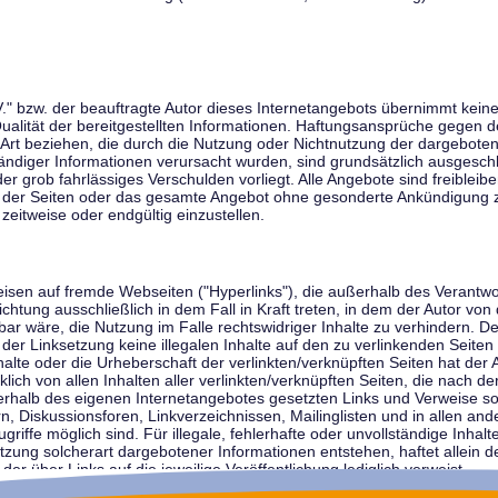
V." bzw. der beauftragte Autor dieses Internetangebots übernimmt keiner
 Qualität der bereitgestellten Informationen. Haftungsansprüche gegen d
r Art beziehen, die durch die Nutzung oder Nichtnutzung der dargebote
tändiger Informationen verursacht wurden, sind grundsätzlich ausgeschl
der grob fahrlässiges Verschulden vorliegt. Alle Angebote sind freibleib
ile der Seiten oder das gesamte Angebot ohne gesonderte Ankündigung 
zeitweise oder endgültig einzustellen.
weisen auf fremde Webseiten ("Hyperlinks"), die außerhalb des Verantw
ichtung ausschließlich in dem Fall in Kraft treten, in dem der Autor von
r wäre, die Nutzung im Falle rechtswidriger Inhalte zu verhindern. Der
der Linksetzung keine illegalen Inhalte auf den zu verlinkenden Seiten
halte oder die Urheberschaft der verlinkten/verknüpften Seiten hat der A
cklich von allen Inhalten aller verlinkten/verknüpften Seiten, die nach 
innerhalb des eigenen Internetangebotes gesetzten Links und Verweise 
n, Diskussionsforen, Linkverzeichnissen, Mailinglisten und in allen 
ugriffe möglich sind. Für illegale, fehlerhafte oder unvollständige Inha
zung solcherart dargebotener Informationen entstehen, haftet allein de
der über Links auf die jeweilige Veröffentlichung lediglich verweist.