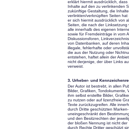
erklärt hiermit ausdrücklich, dass
Inhalte auf den zu verlinkenden S
zukünftige Gestaltung, die Inhalt
verlinkten/verknüpften Seiten hat 
er sich hiermit ausdrücklich von a
Seiten, die nach der Linksetzung 
alle innerhalb des eigenen Inter
sowie für Fremdeinträge in vom A
Diskussionsforen, Linkverzeichni
von Datenbanken, auf deren Inhalt
illegale, fehlerhafte oder unvoll
die aus der Nutzung oder Nichtnu
entstehen, haftet allein der Anbi
nicht derjenige, der über Links auf
verweist.
3. Urheber- und Kennzeichenre
Der Autor ist bestrebt, in allen 
Bilder, Grafiken, Tondokumente,
ihm selbst erstellte Bilder, Gra
zu nutzen oder auf lizenzfreie 
Texte zurückzugreifen. Alle inne
durch Dritte geschützten Marken
uneingeschränkt den Bestimmunge
und den Besitzrechten der jeweil
der bloßen Nennung ist nicht der
durch Rechte Dritter geschützt sin