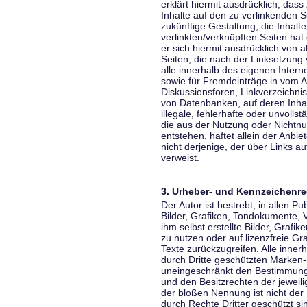
erklärt hiermit ausdrücklich, dass
Inhalte auf den zu verlinkenden S
zukünftige Gestaltung, die Inhalt
verlinkten/verknüpften Seiten hat 
er sich hiermit ausdrücklich von a
Seiten, die nach der Linksetzung 
alle innerhalb des eigenen Inter
sowie für Fremdeinträge in vom A
Diskussionsforen, Linkverzeichni
von Datenbanken, auf deren Inhalt
illegale, fehlerhafte oder unvoll
die aus der Nutzung oder Nichtnu
entstehen, haftet allein der Anbi
nicht derjenige, der über Links auf
verweist.
3. Urheber- und Kennzeichenre
Der Autor ist bestrebt, in allen 
Bilder, Grafiken, Tondokumente,
ihm selbst erstellte Bilder, Gra
zu nutzen oder auf lizenzfreie 
Texte zurückzugreifen. Alle inne
durch Dritte geschützten Marken
uneingeschränkt den Bestimmunge
und den Besitzrechten der jeweil
der bloßen Nennung ist nicht der
durch Rechte Dritter geschützt sin