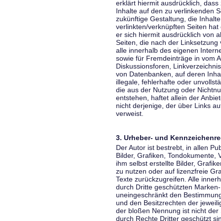
erklärt hiermit ausdrücklich, dass
Inhalte auf den zu verlinkenden S
zukünftige Gestaltung, die Inhalt
verlinkten/verknüpften Seiten hat 
er sich hiermit ausdrücklich von a
Seiten, die nach der Linksetzung 
alle innerhalb des eigenen Inter
sowie für Fremdeinträge in vom A
Diskussionsforen, Linkverzeichni
von Datenbanken, auf deren Inhalt
illegale, fehlerhafte oder unvoll
die aus der Nutzung oder Nichtnu
entstehen, haftet allein der Anbi
nicht derjenige, der über Links auf
verweist.
3. Urheber- und Kennzeichenre
Der Autor ist bestrebt, in allen 
Bilder, Grafiken, Tondokumente,
ihm selbst erstellte Bilder, Gra
zu nutzen oder auf lizenzfreie 
Texte zurückzugreifen. Alle inne
durch Dritte geschützten Marken
uneingeschränkt den Bestimmunge
und den Besitzrechten der jeweil
der bloßen Nennung ist nicht der
durch Rechte Dritter geschützt sin