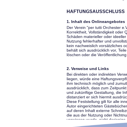
HAFTUNGSAUSSCHLUSS
1. Inhalt des Onlineangebotes
Der Verein "per tutti Orchester e.
Korrektheit, Vollständigkeit oder
Schäden materieller oder ideelle
Nutzung fehlerhafter und unvolls
kein nachweislich vorsätzliches o
behält sich ausdrücklich vor, Te
löschen oder die Veröffentlichung 
2. Verweise und Links
Bei direkten oder indirekten Ver
liegen, würde eine Haftungsverpfl
ihm technisch möglich und zumutba
ausdrücklich, dass zum Zeitpunkt 
und zukünftige Gestaltung, die In
distanziert er sich hiermit ausdrü
Diese Feststellung gilt für alle 
Autor eingerichteten Gästebücher
auf deren Inhalt externe Schreibz
die aus der Nutzung oder Nichtnut
verwiesen wurde, nicht derjenige, 