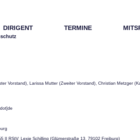
DIRIGENT
TERMINE
MITS
schutz
rster Vorstand), Larissa Mutter (Zweiter Vorstand), Christian Metzger (
[dot]de
burg
 55 II RStV: Lexie Schilling (Glümerstraße 13, 79102 Freiburg)