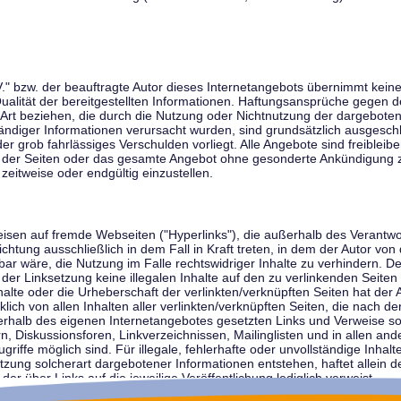
V." bzw. der beauftragte Autor dieses Internetangebots übernimmt keiner
 Qualität der bereitgestellten Informationen. Haftungsansprüche gegen d
r Art beziehen, die durch die Nutzung oder Nichtnutzung der dargebote
tändiger Informationen verursacht wurden, sind grundsätzlich ausgeschl
der grob fahrlässiges Verschulden vorliegt. Alle Angebote sind freibleib
ile der Seiten oder das gesamte Angebot ohne gesonderte Ankündigung 
zeitweise oder endgültig einzustellen.
weisen auf fremde Webseiten ("Hyperlinks"), die außerhalb des Verantw
ichtung ausschließlich in dem Fall in Kraft treten, in dem der Autor von
r wäre, die Nutzung im Falle rechtswidriger Inhalte zu verhindern. Der
der Linksetzung keine illegalen Inhalte auf den zu verlinkenden Seiten
halte oder die Urheberschaft der verlinkten/verknüpften Seiten hat der A
cklich von allen Inhalten aller verlinkten/verknüpften Seiten, die nach 
innerhalb des eigenen Internetangebotes gesetzten Links und Verweise 
n, Diskussionsforen, Linkverzeichnissen, Mailinglisten und in allen 
ugriffe möglich sind. Für illegale, fehlerhafte oder unvollständige Inha
zung solcherart dargebotener Informationen entstehen, haftet allein de
der über Links auf die jeweilige Veröffentlichung lediglich verweist.