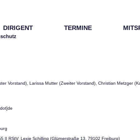
DIRIGENT
TERMINE
MITS
schutz
rster Vorstand), Larissa Mutter (Zweiter Vorstand), Christian Metzger (
[dot]de
burg
 55 II RStV: Lexie Schilling (Glümerstraße 13, 79102 Freiburg)