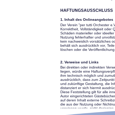
HAFTUNGSAUSSCHLUSS
1. Inhalt des Onlineangebotes
Der Verein "per tutti Orchester e.
Korrektheit, Vollständigkeit oder
Schäden materieller oder ideelle
Nutzung fehlerhafter und unvolls
kein nachweislich vorsätzliches o
behält sich ausdrücklich vor, Te
löschen oder die Veröffentlichung 
2. Verweise und Links
Bei direkten oder indirekten Ver
liegen, würde eine Haftungsverpfl
ihm technisch möglich und zumutba
ausdrücklich, dass zum Zeitpunkt 
und zukünftige Gestaltung, die In
distanziert er sich hiermit ausdrü
Diese Feststellung gilt für alle 
Autor eingerichteten Gästebücher
auf deren Inhalt externe Schreibz
die aus der Nutzung oder Nichtnut
verwiesen wurde, nicht derjenige, 