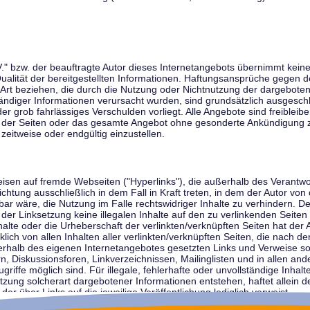
V." bzw. der beauftragte Autor dieses Internetangebots übernimmt keiner
 Qualität der bereitgestellten Informationen. Haftungsansprüche gegen d
r Art beziehen, die durch die Nutzung oder Nichtnutzung der dargebote
tändiger Informationen verursacht wurden, sind grundsätzlich ausgeschl
der grob fahrlässiges Verschulden vorliegt. Alle Angebote sind freibleib
ile der Seiten oder das gesamte Angebot ohne gesonderte Ankündigung 
zeitweise oder endgültig einzustellen.
weisen auf fremde Webseiten ("Hyperlinks"), die außerhalb des Verantw
ichtung ausschließlich in dem Fall in Kraft treten, in dem der Autor von
r wäre, die Nutzung im Falle rechtswidriger Inhalte zu verhindern. Der
der Linksetzung keine illegalen Inhalte auf den zu verlinkenden Seiten
halte oder die Urheberschaft der verlinkten/verknüpften Seiten hat der A
cklich von allen Inhalten aller verlinkten/verknüpften Seiten, die nach 
innerhalb des eigenen Internetangebotes gesetzten Links und Verweise 
n, Diskussionsforen, Linkverzeichnissen, Mailinglisten und in allen 
ugriffe möglich sind. Für illegale, fehlerhafte oder unvollständige Inha
zung solcherart dargebotener Informationen entstehen, haftet allein de
der über Links auf die jeweilige Veröffentlichung lediglich verweist.