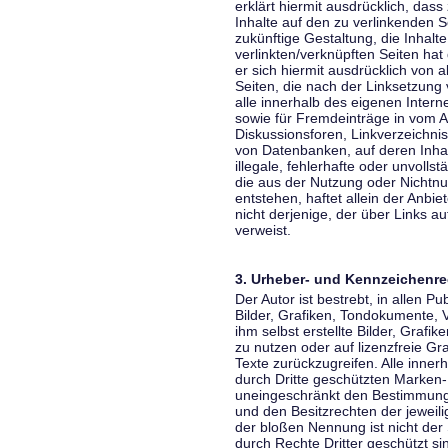
erklärt hiermit ausdrücklich, dass
Inhalte auf den zu verlinkenden S
zukünftige Gestaltung, die Inhalt
verlinkten/verknüpften Seiten hat 
er sich hiermit ausdrücklich von a
Seiten, die nach der Linksetzung 
alle innerhalb des eigenen Inter
sowie für Fremdeinträge in vom A
Diskussionsforen, Linkverzeichni
von Datenbanken, auf deren Inhalt
illegale, fehlerhafte oder unvoll
die aus der Nutzung oder Nichtnu
entstehen, haftet allein der Anbi
nicht derjenige, der über Links auf
verweist.
3. Urheber- und Kennzeichenre
Der Autor ist bestrebt, in allen 
Bilder, Grafiken, Tondokumente,
ihm selbst erstellte Bilder, Gra
zu nutzen oder auf lizenzfreie 
Texte zurückzugreifen. Alle inne
durch Dritte geschützten Marken
uneingeschränkt den Bestimmunge
und den Besitzrechten der jeweil
der bloßen Nennung ist nicht der
durch Rechte Dritter geschützt sin