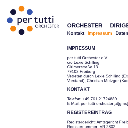
ORCHESTER
DIRIG
Kontakt
Impressum
Daten
IMPRESSUM
per tutti Orchester e.V.
c/o Lexie Schilling
Glümerstraße 13
79102 Freiburg
Vetreten durch Lexie Schilling (Er
Vorstand), Christian Metzger (Ka
KONTAKT
Telefon: +49 761 21724889
E-Mail: per-tutti-orchester[at]gmx
REGISTEREINTRAG
Registergericht: Amtsgericht Frei
Registernummer: VR 2802