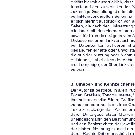
erklärt hiermit ausdrücklich, dass
Inhalte auf den zu verlinkenden S
zukünftige Gestaltung, die Inhalt
verlinkten/verknüpften Seiten hat 
er sich hiermit ausdrücklich von a
Seiten, die nach der Linksetzung 
alle innerhalb des eigenen Inter
sowie für Fremdeinträge in vom A
Diskussionsforen, Linkverzeichni
von Datenbanken, auf deren Inhalt
illegale, fehlerhafte oder unvoll
die aus der Nutzung oder Nichtnu
entstehen, haftet allein der Anbi
nicht derjenige, der über Links auf
verweist.
3. Urheber- und Kennzeichenre
Der Autor ist bestrebt, in allen 
Bilder, Grafiken, Tondokumente,
ihm selbst erstellte Bilder, Gra
zu nutzen oder auf lizenzfreie 
Texte zurückzugreifen. Alle inne
durch Dritte geschützten Marken
uneingeschränkt den Bestimmunge
und den Besitzrechten der jeweil
der bloßen Nennung ist nicht der
durch Rechte Dritter geschützt sin