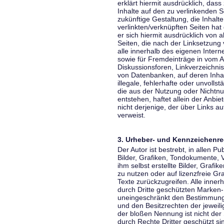
erklärt hiermit ausdrücklich, dass
Inhalte auf den zu verlinkenden S
zukünftige Gestaltung, die Inhalt
verlinkten/verknüpften Seiten hat 
er sich hiermit ausdrücklich von a
Seiten, die nach der Linksetzung 
alle innerhalb des eigenen Inter
sowie für Fremdeinträge in vom A
Diskussionsforen, Linkverzeichni
von Datenbanken, auf deren Inhalt
illegale, fehlerhafte oder unvoll
die aus der Nutzung oder Nichtnu
entstehen, haftet allein der Anbi
nicht derjenige, der über Links auf
verweist.
3. Urheber- und Kennzeichenre
Der Autor ist bestrebt, in allen 
Bilder, Grafiken, Tondokumente,
ihm selbst erstellte Bilder, Gra
zu nutzen oder auf lizenzfreie 
Texte zurückzugreifen. Alle inne
durch Dritte geschützten Marken
uneingeschränkt den Bestimmunge
und den Besitzrechten der jeweil
der bloßen Nennung ist nicht der
durch Rechte Dritter geschützt sin