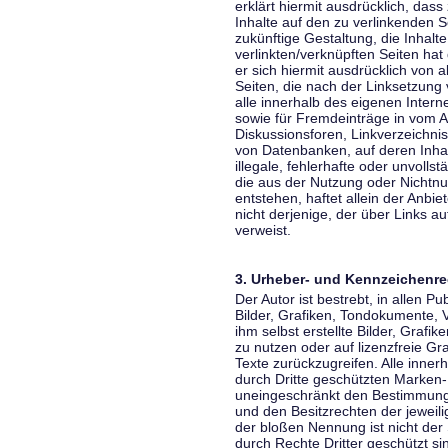
erklärt hiermit ausdrücklich, dass
Inhalte auf den zu verlinkenden S
zukünftige Gestaltung, die Inhalt
verlinkten/verknüpften Seiten hat 
er sich hiermit ausdrücklich von a
Seiten, die nach der Linksetzung 
alle innerhalb des eigenen Inter
sowie für Fremdeinträge in vom A
Diskussionsforen, Linkverzeichni
von Datenbanken, auf deren Inhalt
illegale, fehlerhafte oder unvoll
die aus der Nutzung oder Nichtnu
entstehen, haftet allein der Anbi
nicht derjenige, der über Links auf
verweist.
3. Urheber- und Kennzeichenre
Der Autor ist bestrebt, in allen 
Bilder, Grafiken, Tondokumente,
ihm selbst erstellte Bilder, Gra
zu nutzen oder auf lizenzfreie 
Texte zurückzugreifen. Alle inne
durch Dritte geschützten Marken
uneingeschränkt den Bestimmunge
und den Besitzrechten der jeweil
der bloßen Nennung ist nicht der
durch Rechte Dritter geschützt sin