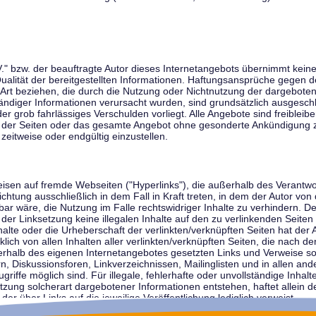
V." bzw. der beauftragte Autor dieses Internetangebots übernimmt keiner
 Qualität der bereitgestellten Informationen. Haftungsansprüche gegen d
r Art beziehen, die durch die Nutzung oder Nichtnutzung der dargebote
tändiger Informationen verursacht wurden, sind grundsätzlich ausgeschl
der grob fahrlässiges Verschulden vorliegt. Alle Angebote sind freibleib
ile der Seiten oder das gesamte Angebot ohne gesonderte Ankündigung 
zeitweise oder endgültig einzustellen.
weisen auf fremde Webseiten ("Hyperlinks"), die außerhalb des Verantw
ichtung ausschließlich in dem Fall in Kraft treten, in dem der Autor von
r wäre, die Nutzung im Falle rechtswidriger Inhalte zu verhindern. Der
der Linksetzung keine illegalen Inhalte auf den zu verlinkenden Seiten
halte oder die Urheberschaft der verlinkten/verknüpften Seiten hat der A
cklich von allen Inhalten aller verlinkten/verknüpften Seiten, die nach 
innerhalb des eigenen Internetangebotes gesetzten Links und Verweise 
n, Diskussionsforen, Linkverzeichnissen, Mailinglisten und in allen 
ugriffe möglich sind. Für illegale, fehlerhafte oder unvollständige Inha
zung solcherart dargebotener Informationen entstehen, haftet allein de
der über Links auf die jeweilige Veröffentlichung lediglich verweist.