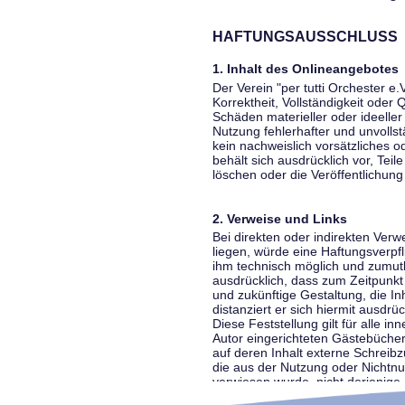
HAFTUNGSAUSSCHLUSS
1. Inhalt des Onlineangebotes
Der Verein "per tutti Orchester e.
Korrektheit, Vollständigkeit oder
Schäden materieller oder ideelle
Nutzung fehlerhafter und unvolls
kein nachweislich vorsätzliches o
behält sich ausdrücklich vor, Te
löschen oder die Veröffentlichung 
2. Verweise und Links
Bei direkten oder indirekten Ver
liegen, würde eine Haftungsverpfl
ihm technisch möglich und zumutba
ausdrücklich, dass zum Zeitpunkt 
und zukünftige Gestaltung, die In
distanziert er sich hiermit ausdrü
Diese Feststellung gilt für alle 
Autor eingerichteten Gästebücher
auf deren Inhalt externe Schreibz
die aus der Nutzung oder Nichtnut
verwiesen wurde, nicht derjenige, 