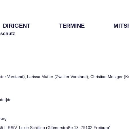
DIRIGENT
TERMINE
MITS
schutz
rster Vorstand), Larissa Mutter (Zweiter Vorstand), Christian Metzger (
[dot]de
burg
 55 II RStV: Lexie Schilling (Glümerstraße 13, 79102 Freiburg)