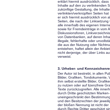
erklärt hiermit ausdrücklich, dass
Inhalte auf den zu verlinkenden S
zukünftige Gestaltung, die Inhalt
verlinkten/verknüpften Seiten hat 
er sich hiermit ausdrücklich von a
Seiten, die nach der Linksetzung 
alle innerhalb des eigenen Inter
sowie für Fremdeinträge in vom A
Diskussionsforen, Linkverzeichni
von Datenbanken, auf deren Inhalt
illegale, fehlerhafte oder unvoll
die aus der Nutzung oder Nichtnu
entstehen, haftet allein der Anbi
nicht derjenige, der über Links auf
verweist.
3. Urheber- und Kennzeichenre
Der Autor ist bestrebt, in allen 
Bilder, Grafiken, Tondokumente,
ihm selbst erstellte Bilder, Gra
zu nutzen oder auf lizenzfreie 
Texte zurückzugreifen. Alle inne
durch Dritte geschützten Marken
uneingeschränkt den Bestimmunge
und den Besitzrechten der jeweil
der bloßen Nennung ist nicht der
durch Rechte Dritter geschützt sin