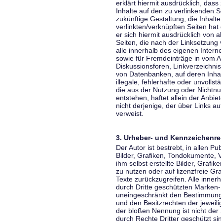
erklärt hiermit ausdrücklich, dass
Inhalte auf den zu verlinkenden S
zukünftige Gestaltung, die Inhalt
verlinkten/verknüpften Seiten hat 
er sich hiermit ausdrücklich von a
Seiten, die nach der Linksetzung 
alle innerhalb des eigenen Inter
sowie für Fremdeinträge in vom A
Diskussionsforen, Linkverzeichni
von Datenbanken, auf deren Inhalt
illegale, fehlerhafte oder unvoll
die aus der Nutzung oder Nichtnu
entstehen, haftet allein der Anbi
nicht derjenige, der über Links auf
verweist.
3. Urheber- und Kennzeichenre
Der Autor ist bestrebt, in allen 
Bilder, Grafiken, Tondokumente,
ihm selbst erstellte Bilder, Gra
zu nutzen oder auf lizenzfreie 
Texte zurückzugreifen. Alle inne
durch Dritte geschützten Marken
uneingeschränkt den Bestimmunge
und den Besitzrechten der jeweil
der bloßen Nennung ist nicht der
durch Rechte Dritter geschützt sin