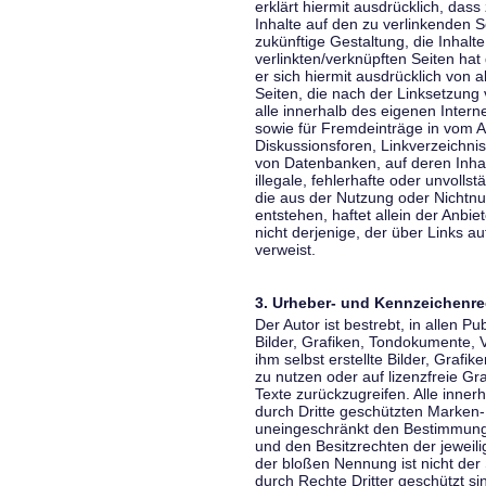
erklärt hiermit ausdrücklich, dass
Inhalte auf den zu verlinkenden S
zukünftige Gestaltung, die Inhalt
verlinkten/verknüpften Seiten hat 
er sich hiermit ausdrücklich von a
Seiten, die nach der Linksetzung 
alle innerhalb des eigenen Inter
sowie für Fremdeinträge in vom A
Diskussionsforen, Linkverzeichni
von Datenbanken, auf deren Inhalt
illegale, fehlerhafte oder unvoll
die aus der Nutzung oder Nichtnu
entstehen, haftet allein der Anbi
nicht derjenige, der über Links auf
verweist.
3. Urheber- und Kennzeichenre
Der Autor ist bestrebt, in allen 
Bilder, Grafiken, Tondokumente,
ihm selbst erstellte Bilder, Gra
zu nutzen oder auf lizenzfreie 
Texte zurückzugreifen. Alle inne
durch Dritte geschützten Marken
uneingeschränkt den Bestimmunge
und den Besitzrechten der jeweil
der bloßen Nennung ist nicht der
durch Rechte Dritter geschützt sin