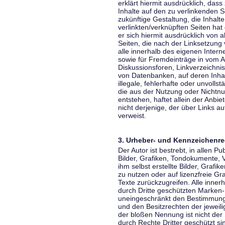
erklärt hiermit ausdrücklich, dass
Inhalte auf den zu verlinkenden S
zukünftige Gestaltung, die Inhalt
verlinkten/verknüpften Seiten hat 
er sich hiermit ausdrücklich von a
Seiten, die nach der Linksetzung 
alle innerhalb des eigenen Inter
sowie für Fremdeinträge in vom A
Diskussionsforen, Linkverzeichni
von Datenbanken, auf deren Inhalt
illegale, fehlerhafte oder unvoll
die aus der Nutzung oder Nichtnu
entstehen, haftet allein der Anbi
nicht derjenige, der über Links auf
verweist.
3. Urheber- und Kennzeichenre
Der Autor ist bestrebt, in allen 
Bilder, Grafiken, Tondokumente,
ihm selbst erstellte Bilder, Gra
zu nutzen oder auf lizenzfreie 
Texte zurückzugreifen. Alle inne
durch Dritte geschützten Marken
uneingeschränkt den Bestimmunge
und den Besitzrechten der jeweil
der bloßen Nennung ist nicht der
durch Rechte Dritter geschützt sin