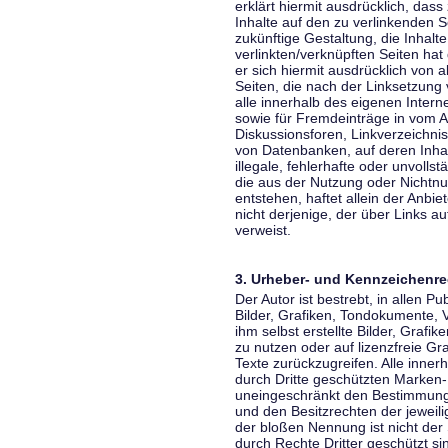
erklärt hiermit ausdrücklich, dass
Inhalte auf den zu verlinkenden S
zukünftige Gestaltung, die Inhalt
verlinkten/verknüpften Seiten hat 
er sich hiermit ausdrücklich von a
Seiten, die nach der Linksetzung 
alle innerhalb des eigenen Inter
sowie für Fremdeinträge in vom A
Diskussionsforen, Linkverzeichni
von Datenbanken, auf deren Inhalt
illegale, fehlerhafte oder unvoll
die aus der Nutzung oder Nichtnu
entstehen, haftet allein der Anbi
nicht derjenige, der über Links auf
verweist.
3. Urheber- und Kennzeichenre
Der Autor ist bestrebt, in allen 
Bilder, Grafiken, Tondokumente,
ihm selbst erstellte Bilder, Gra
zu nutzen oder auf lizenzfreie 
Texte zurückzugreifen. Alle inne
durch Dritte geschützten Marken
uneingeschränkt den Bestimmunge
und den Besitzrechten der jeweil
der bloßen Nennung ist nicht der
durch Rechte Dritter geschützt sin