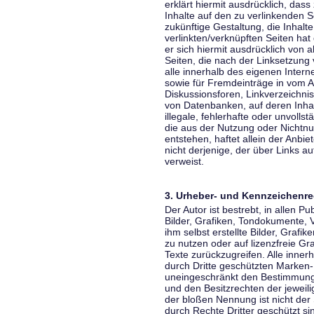
erklärt hiermit ausdrücklich, dass
Inhalte auf den zu verlinkenden S
zukünftige Gestaltung, die Inhalt
verlinkten/verknüpften Seiten hat 
er sich hiermit ausdrücklich von a
Seiten, die nach der Linksetzung 
alle innerhalb des eigenen Inter
sowie für Fremdeinträge in vom A
Diskussionsforen, Linkverzeichni
von Datenbanken, auf deren Inhalt
illegale, fehlerhafte oder unvoll
die aus der Nutzung oder Nichtnu
entstehen, haftet allein der Anbi
nicht derjenige, der über Links auf
verweist.
3. Urheber- und Kennzeichenre
Der Autor ist bestrebt, in allen 
Bilder, Grafiken, Tondokumente,
ihm selbst erstellte Bilder, Gra
zu nutzen oder auf lizenzfreie 
Texte zurückzugreifen. Alle inne
durch Dritte geschützten Marken
uneingeschränkt den Bestimmunge
und den Besitzrechten der jeweil
der bloßen Nennung ist nicht der
durch Rechte Dritter geschützt sin