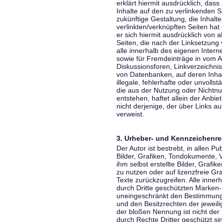
erklärt hiermit ausdrücklich, dass
Inhalte auf den zu verlinkenden S
zukünftige Gestaltung, die Inhalt
verlinkten/verknüpften Seiten hat 
er sich hiermit ausdrücklich von a
Seiten, die nach der Linksetzung 
alle innerhalb des eigenen Inter
sowie für Fremdeinträge in vom A
Diskussionsforen, Linkverzeichni
von Datenbanken, auf deren Inhalt
illegale, fehlerhafte oder unvoll
die aus der Nutzung oder Nichtnu
entstehen, haftet allein der Anbi
nicht derjenige, der über Links auf
verweist.
3. Urheber- und Kennzeichenre
Der Autor ist bestrebt, in allen 
Bilder, Grafiken, Tondokumente,
ihm selbst erstellte Bilder, Gra
zu nutzen oder auf lizenzfreie 
Texte zurückzugreifen. Alle inne
durch Dritte geschützten Marken
uneingeschränkt den Bestimmunge
und den Besitzrechten der jeweil
der bloßen Nennung ist nicht der
durch Rechte Dritter geschützt sin