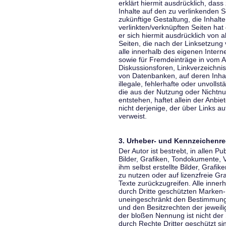
erklärt hiermit ausdrücklich, dass
Inhalte auf den zu verlinkenden S
zukünftige Gestaltung, die Inhalt
verlinkten/verknüpften Seiten hat 
er sich hiermit ausdrücklich von a
Seiten, die nach der Linksetzung 
alle innerhalb des eigenen Inter
sowie für Fremdeinträge in vom A
Diskussionsforen, Linkverzeichni
von Datenbanken, auf deren Inhalt
illegale, fehlerhafte oder unvoll
die aus der Nutzung oder Nichtnu
entstehen, haftet allein der Anbi
nicht derjenige, der über Links auf
verweist.
3. Urheber- und Kennzeichenre
Der Autor ist bestrebt, in allen 
Bilder, Grafiken, Tondokumente,
ihm selbst erstellte Bilder, Gra
zu nutzen oder auf lizenzfreie 
Texte zurückzugreifen. Alle inne
durch Dritte geschützten Marken
uneingeschränkt den Bestimmunge
und den Besitzrechten der jeweil
der bloßen Nennung ist nicht der
durch Rechte Dritter geschützt sin