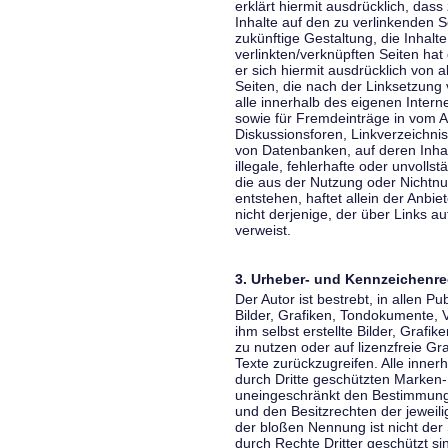
erklärt hiermit ausdrücklich, dass
Inhalte auf den zu verlinkenden S
zukünftige Gestaltung, die Inhalt
verlinkten/verknüpften Seiten hat 
er sich hiermit ausdrücklich von a
Seiten, die nach der Linksetzung 
alle innerhalb des eigenen Inter
sowie für Fremdeinträge in vom A
Diskussionsforen, Linkverzeichni
von Datenbanken, auf deren Inhalt
illegale, fehlerhafte oder unvoll
die aus der Nutzung oder Nichtnu
entstehen, haftet allein der Anbi
nicht derjenige, der über Links auf
verweist.
3. Urheber- und Kennzeichenre
Der Autor ist bestrebt, in allen 
Bilder, Grafiken, Tondokumente,
ihm selbst erstellte Bilder, Gra
zu nutzen oder auf lizenzfreie 
Texte zurückzugreifen. Alle inne
durch Dritte geschützten Marken
uneingeschränkt den Bestimmunge
und den Besitzrechten der jeweil
der bloßen Nennung ist nicht der
durch Rechte Dritter geschützt sin