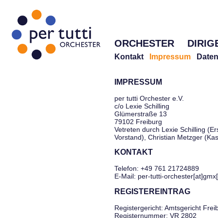
ORCHESTER
DIRIG
Kontakt
Impressum
Daten
IMPRESSUM
per tutti Orchester e.V.
c/o Lexie Schilling
Glümerstraße 13
79102 Freiburg
Vetreten durch Lexie Schilling (Er
Vorstand), Christian Metzger (Ka
KONTAKT
Telefon: +49 761 21724889
E-Mail: per-tutti-orchester[at]gmx
REGISTEREINTRAG
Registergericht: Amtsgericht Frei
Registernummer: VR 2802