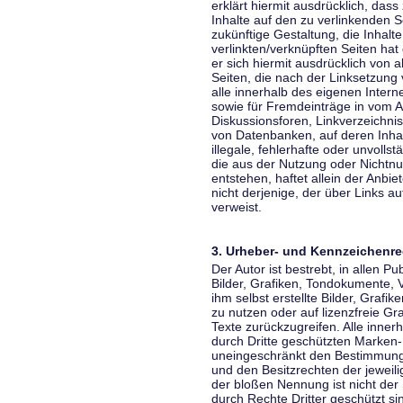
erklärt hiermit ausdrücklich, dass
Inhalte auf den zu verlinkenden S
zukünftige Gestaltung, die Inhalt
verlinkten/verknüpften Seiten hat 
er sich hiermit ausdrücklich von a
Seiten, die nach der Linksetzung 
alle innerhalb des eigenen Inter
sowie für Fremdeinträge in vom A
Diskussionsforen, Linkverzeichni
von Datenbanken, auf deren Inhalt
illegale, fehlerhafte oder unvoll
die aus der Nutzung oder Nichtnu
entstehen, haftet allein der Anbi
nicht derjenige, der über Links auf
verweist.
3. Urheber- und Kennzeichenre
Der Autor ist bestrebt, in allen 
Bilder, Grafiken, Tondokumente,
ihm selbst erstellte Bilder, Gra
zu nutzen oder auf lizenzfreie 
Texte zurückzugreifen. Alle inne
durch Dritte geschützten Marken
uneingeschränkt den Bestimmunge
und den Besitzrechten der jeweil
der bloßen Nennung ist nicht der
durch Rechte Dritter geschützt sin