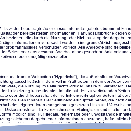
V." bzw. der beauftragte Autor dieses Internetangebots übernimmt keiner
 Qualität der bereitgestellten Informationen. Haftungsansprüche gegen d
r Art beziehen, die durch die Nutzung oder Nichtnutzung der dargebote
tändiger Informationen verursacht wurden, sind grundsätzlich ausgeschl
der grob fahrlässiges Verschulden vorliegt. Alle Angebote sind freibleib
ile der Seiten oder das gesamte Angebot ohne gesonderte Ankündigung 
zeitweise oder endgültig einzustellen.
weisen auf fremde Webseiten ("Hyperlinks"), die außerhalb des Verantw
ichtung ausschließlich in dem Fall in Kraft treten, in dem der Autor von
r wäre, die Nutzung im Falle rechtswidriger Inhalte zu verhindern. Der
der Linksetzung keine illegalen Inhalte auf den zu verlinkenden Seiten
halte oder die Urheberschaft der verlinkten/verknüpften Seiten hat der A
cklich von allen Inhalten aller verlinkten/verknüpften Seiten, die nach 
innerhalb des eigenen Internetangebotes gesetzten Links und Verweise 
n, Diskussionsforen, Linkverzeichnissen, Mailinglisten und in allen 
ugriffe möglich sind. Für illegale, fehlerhafte oder unvollständige Inha
zung solcherart dargebotener Informationen entstehen, haftet allein de
der über Links auf die jeweilige Veröffentlichung lediglich verweist.