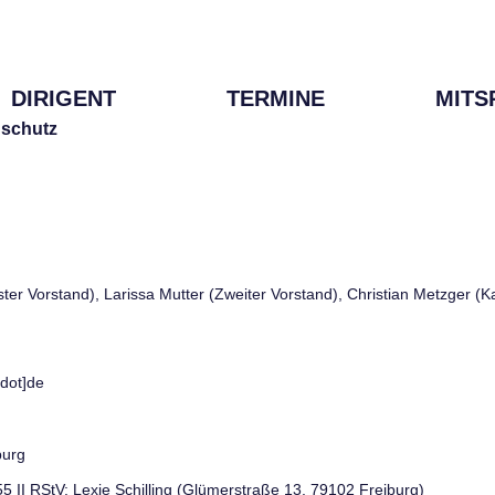
DIRIGENT
TERMINE
MITS
schutz
rster Vorstand), Larissa Mutter (Zweiter Vorstand), Christian Metzger (
[dot]de
burg
 55 II RStV: Lexie Schilling (Glümerstraße 13, 79102 Freiburg)