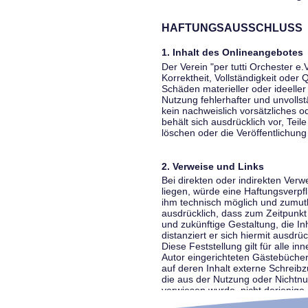
HAFTUNGSAUSSCHLUSS
1. Inhalt des Onlineangebotes
Der Verein "per tutti Orchester e.
Korrektheit, Vollständigkeit oder
Schäden materieller oder ideelle
Nutzung fehlerhafter und unvolls
kein nachweislich vorsätzliches o
behält sich ausdrücklich vor, Te
löschen oder die Veröffentlichung 
2. Verweise und Links
Bei direkten oder indirekten Ver
liegen, würde eine Haftungsverpfl
ihm technisch möglich und zumutba
ausdrücklich, dass zum Zeitpunkt 
und zukünftige Gestaltung, die In
distanziert er sich hiermit ausdrü
Diese Feststellung gilt für alle 
Autor eingerichteten Gästebücher
auf deren Inhalt externe Schreibz
die aus der Nutzung oder Nichtnut
verwiesen wurde, nicht derjenige, 