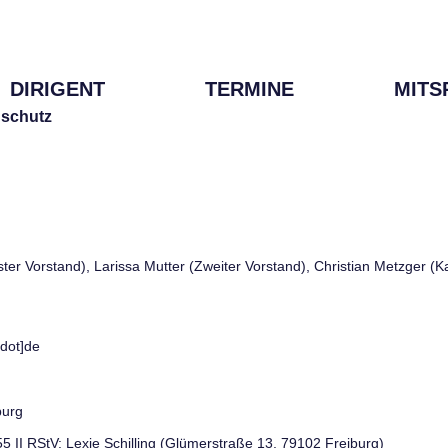
DIRIGENT
TERMINE
MITS
schutz
rster Vorstand), Larissa Mutter (Zweiter Vorstand), Christian Metzger (
[dot]de
burg
 55 II RStV: Lexie Schilling (Glümerstraße 13, 79102 Freiburg)