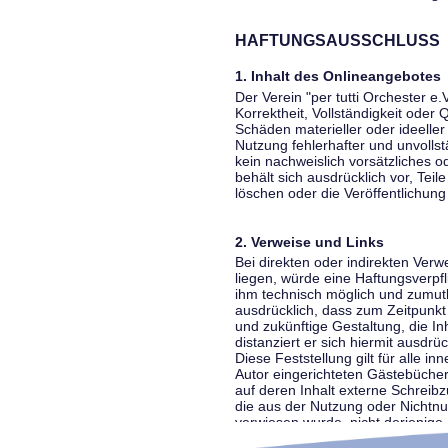
HAFTUNGSAUSSCHLUSS
1. Inhalt des Onlineangebotes
Der Verein "per tutti Orchester e.
Korrektheit, Vollständigkeit oder
Schäden materieller oder ideelle
Nutzung fehlerhafter und unvolls
kein nachweislich vorsätzliches o
behält sich ausdrücklich vor, Te
löschen oder die Veröffentlichung 
2. Verweise und Links
Bei direkten oder indirekten Ver
liegen, würde eine Haftungsverpfl
ihm technisch möglich und zumutba
ausdrücklich, dass zum Zeitpunkt 
und zukünftige Gestaltung, die In
distanziert er sich hiermit ausdrü
Diese Feststellung gilt für alle 
Autor eingerichteten Gästebücher
auf deren Inhalt externe Schreibz
die aus der Nutzung oder Nichtnut
verwiesen wurde, nicht derjenige, 