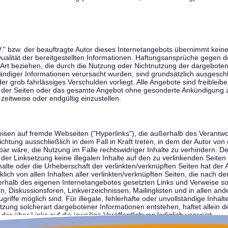
V." bzw. der beauftragte Autor dieses Internetangebots übernimmt keiner
 Qualität der bereitgestellten Informationen. Haftungsansprüche gegen d
r Art beziehen, die durch die Nutzung oder Nichtnutzung der dargebote
tändiger Informationen verursacht wurden, sind grundsätzlich ausgeschl
der grob fahrlässiges Verschulden vorliegt. Alle Angebote sind freibleib
ile der Seiten oder das gesamte Angebot ohne gesonderte Ankündigung 
zeitweise oder endgültig einzustellen.
weisen auf fremde Webseiten ("Hyperlinks"), die außerhalb des Verantw
ichtung ausschließlich in dem Fall in Kraft treten, in dem der Autor von
r wäre, die Nutzung im Falle rechtswidriger Inhalte zu verhindern. Der
der Linksetzung keine illegalen Inhalte auf den zu verlinkenden Seiten
halte oder die Urheberschaft der verlinkten/verknüpften Seiten hat der A
cklich von allen Inhalten aller verlinkten/verknüpften Seiten, die nach 
innerhalb des eigenen Internetangebotes gesetzten Links und Verweise 
n, Diskussionsforen, Linkverzeichnissen, Mailinglisten und in allen 
ugriffe möglich sind. Für illegale, fehlerhafte oder unvollständige Inha
zung solcherart dargebotener Informationen entstehen, haftet allein de
der über Links auf die jeweilige Veröffentlichung lediglich verweist.