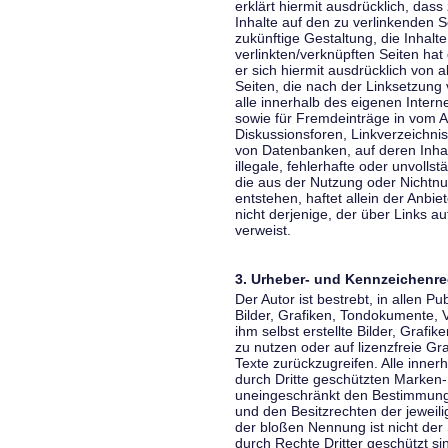
erklärt hiermit ausdrücklich, dass
Inhalte auf den zu verlinkenden S
zukünftige Gestaltung, die Inhalt
verlinkten/verknüpften Seiten hat 
er sich hiermit ausdrücklich von a
Seiten, die nach der Linksetzung 
alle innerhalb des eigenen Inter
sowie für Fremdeinträge in vom A
Diskussionsforen, Linkverzeichni
von Datenbanken, auf deren Inhalt
illegale, fehlerhafte oder unvoll
die aus der Nutzung oder Nichtnu
entstehen, haftet allein der Anbi
nicht derjenige, der über Links auf
verweist.
3. Urheber- und Kennzeichenre
Der Autor ist bestrebt, in allen 
Bilder, Grafiken, Tondokumente,
ihm selbst erstellte Bilder, Gra
zu nutzen oder auf lizenzfreie 
Texte zurückzugreifen. Alle inne
durch Dritte geschützten Marken
uneingeschränkt den Bestimmunge
und den Besitzrechten der jeweil
der bloßen Nennung ist nicht der
durch Rechte Dritter geschützt sin