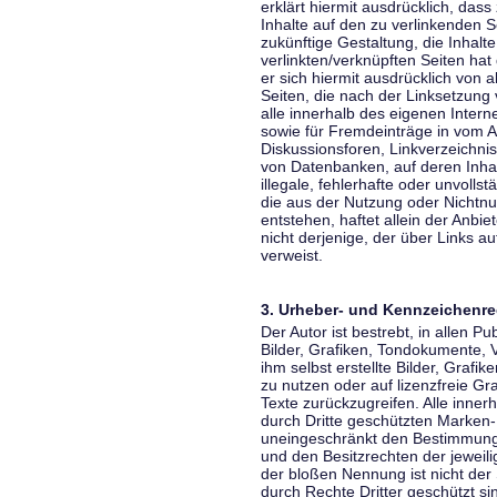
erklärt hiermit ausdrücklich, dass
Inhalte auf den zu verlinkenden S
zukünftige Gestaltung, die Inhalt
verlinkten/verknüpften Seiten hat 
er sich hiermit ausdrücklich von a
Seiten, die nach der Linksetzung 
alle innerhalb des eigenen Inter
sowie für Fremdeinträge in vom A
Diskussionsforen, Linkverzeichni
von Datenbanken, auf deren Inhalt
illegale, fehlerhafte oder unvoll
die aus der Nutzung oder Nichtnu
entstehen, haftet allein der Anbi
nicht derjenige, der über Links auf
verweist.
3. Urheber- und Kennzeichenre
Der Autor ist bestrebt, in allen 
Bilder, Grafiken, Tondokumente,
ihm selbst erstellte Bilder, Gra
zu nutzen oder auf lizenzfreie 
Texte zurückzugreifen. Alle inne
durch Dritte geschützten Marken
uneingeschränkt den Bestimmunge
und den Besitzrechten der jeweil
der bloßen Nennung ist nicht der
durch Rechte Dritter geschützt sin