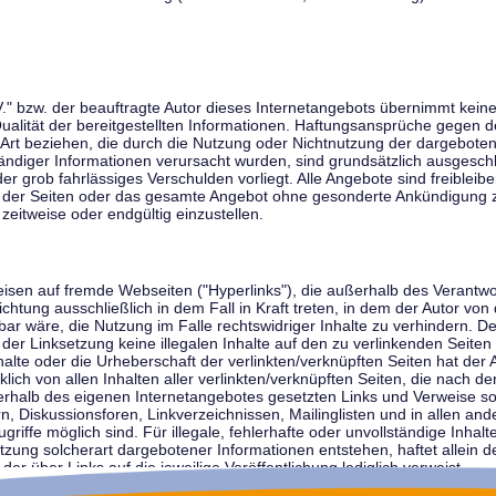
V." bzw. der beauftragte Autor dieses Internetangebots übernimmt keiner
 Qualität der bereitgestellten Informationen. Haftungsansprüche gegen d
r Art beziehen, die durch die Nutzung oder Nichtnutzung der dargebote
tändiger Informationen verursacht wurden, sind grundsätzlich ausgeschl
der grob fahrlässiges Verschulden vorliegt. Alle Angebote sind freibleib
ile der Seiten oder das gesamte Angebot ohne gesonderte Ankündigung 
zeitweise oder endgültig einzustellen.
weisen auf fremde Webseiten ("Hyperlinks"), die außerhalb des Verantw
ichtung ausschließlich in dem Fall in Kraft treten, in dem der Autor von
r wäre, die Nutzung im Falle rechtswidriger Inhalte zu verhindern. Der
der Linksetzung keine illegalen Inhalte auf den zu verlinkenden Seiten
halte oder die Urheberschaft der verlinkten/verknüpften Seiten hat der A
cklich von allen Inhalten aller verlinkten/verknüpften Seiten, die nach 
innerhalb des eigenen Internetangebotes gesetzten Links und Verweise 
n, Diskussionsforen, Linkverzeichnissen, Mailinglisten und in allen 
ugriffe möglich sind. Für illegale, fehlerhafte oder unvollständige Inha
zung solcherart dargebotener Informationen entstehen, haftet allein de
der über Links auf die jeweilige Veröffentlichung lediglich verweist.