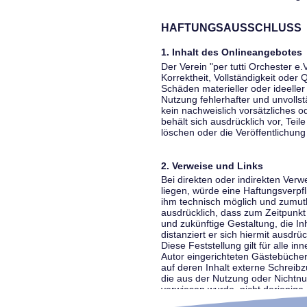
HAFTUNGSAUSSCHLUSS
1. Inhalt des Onlineangebotes
Der Verein "per tutti Orchester e.
Korrektheit, Vollständigkeit oder
Schäden materieller oder ideelle
Nutzung fehlerhafter und unvolls
kein nachweislich vorsätzliches o
behält sich ausdrücklich vor, Te
löschen oder die Veröffentlichung 
2. Verweise und Links
Bei direkten oder indirekten Ver
liegen, würde eine Haftungsverpfl
ihm technisch möglich und zumutba
ausdrücklich, dass zum Zeitpunkt 
und zukünftige Gestaltung, die In
distanziert er sich hiermit ausdrü
Diese Feststellung gilt für alle 
Autor eingerichteten Gästebücher
auf deren Inhalt externe Schreibz
die aus der Nutzung oder Nichtnut
verwiesen wurde, nicht derjenige, 