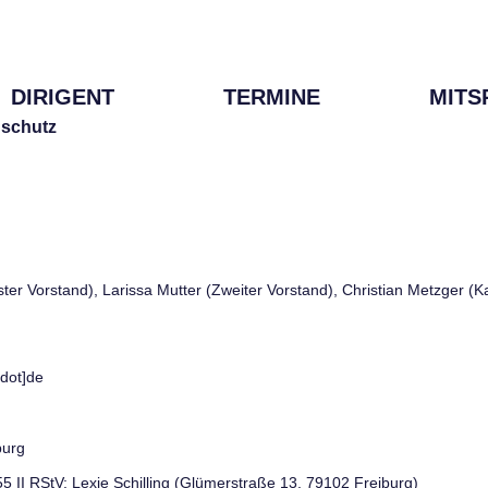
DIRIGENT
TERMINE
MITS
schutz
rster Vorstand), Larissa Mutter (Zweiter Vorstand), Christian Metzger (
[dot]de
burg
 55 II RStV: Lexie Schilling (Glümerstraße 13, 79102 Freiburg)