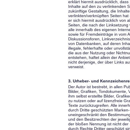
erklärt hiermit ausdrücklich, dass
Inhalte auf den zu verlinkenden S
zukünftige Gestaltung, die Inhalt
verlinkten/verknüpften Seiten hat 
er sich hiermit ausdrücklich von a
Seiten, die nach der Linksetzung 
alle innerhalb des eigenen Inter
sowie für Fremdeinträge in vom A
Diskussionsforen, Linkverzeichni
von Datenbanken, auf deren Inhalt
illegale, fehlerhafte oder unvoll
die aus der Nutzung oder Nichtnu
entstehen, haftet allein der Anbi
nicht derjenige, der über Links auf
verweist.
3. Urheber- und Kennzeichenre
Der Autor ist bestrebt, in allen 
Bilder, Grafiken, Tondokumente,
ihm selbst erstellte Bilder, Gra
zu nutzen oder auf lizenzfreie 
Texte zurückzugreifen. Alle inne
durch Dritte geschützten Marken
uneingeschränkt den Bestimmunge
und den Besitzrechten der jeweil
der bloßen Nennung ist nicht der
durch Rechte Dritter geschützt sin