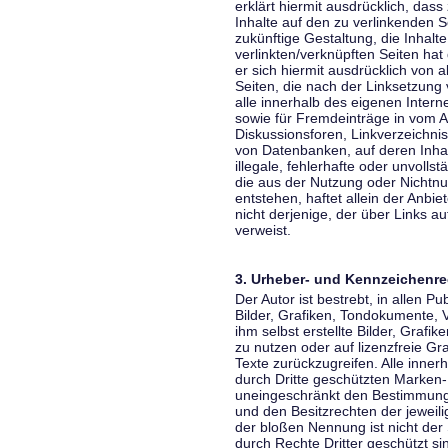
erklärt hiermit ausdrücklich, dass
Inhalte auf den zu verlinkenden S
zukünftige Gestaltung, die Inhalt
verlinkten/verknüpften Seiten hat 
er sich hiermit ausdrücklich von a
Seiten, die nach der Linksetzung 
alle innerhalb des eigenen Inter
sowie für Fremdeinträge in vom A
Diskussionsforen, Linkverzeichni
von Datenbanken, auf deren Inhalt
illegale, fehlerhafte oder unvoll
die aus der Nutzung oder Nichtnu
entstehen, haftet allein der Anbi
nicht derjenige, der über Links auf
verweist.
3. Urheber- und Kennzeichenre
Der Autor ist bestrebt, in allen 
Bilder, Grafiken, Tondokumente,
ihm selbst erstellte Bilder, Gra
zu nutzen oder auf lizenzfreie 
Texte zurückzugreifen. Alle inne
durch Dritte geschützten Marken
uneingeschränkt den Bestimmunge
und den Besitzrechten der jeweil
der bloßen Nennung ist nicht der
durch Rechte Dritter geschützt sin