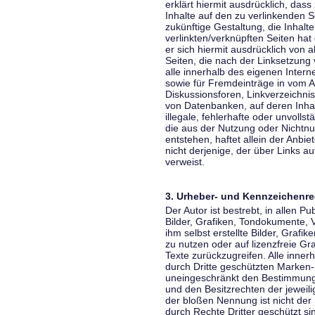
erklärt hiermit ausdrücklich, dass
Inhalte auf den zu verlinkenden S
zukünftige Gestaltung, die Inhalt
verlinkten/verknüpften Seiten hat 
er sich hiermit ausdrücklich von a
Seiten, die nach der Linksetzung 
alle innerhalb des eigenen Inter
sowie für Fremdeinträge in vom A
Diskussionsforen, Linkverzeichni
von Datenbanken, auf deren Inhalt
illegale, fehlerhafte oder unvoll
die aus der Nutzung oder Nichtnu
entstehen, haftet allein der Anbi
nicht derjenige, der über Links auf
verweist.
3. Urheber- und Kennzeichenre
Der Autor ist bestrebt, in allen 
Bilder, Grafiken, Tondokumente,
ihm selbst erstellte Bilder, Gra
zu nutzen oder auf lizenzfreie 
Texte zurückzugreifen. Alle inne
durch Dritte geschützten Marken
uneingeschränkt den Bestimmunge
und den Besitzrechten der jeweil
der bloßen Nennung ist nicht der
durch Rechte Dritter geschützt sin