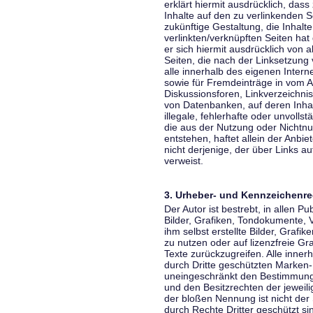
erklärt hiermit ausdrücklich, dass
Inhalte auf den zu verlinkenden S
zukünftige Gestaltung, die Inhalt
verlinkten/verknüpften Seiten hat 
er sich hiermit ausdrücklich von a
Seiten, die nach der Linksetzung 
alle innerhalb des eigenen Inter
sowie für Fremdeinträge in vom A
Diskussionsforen, Linkverzeichni
von Datenbanken, auf deren Inhalt
illegale, fehlerhafte oder unvoll
die aus der Nutzung oder Nichtnu
entstehen, haftet allein der Anbi
nicht derjenige, der über Links auf
verweist.
3. Urheber- und Kennzeichenre
Der Autor ist bestrebt, in allen 
Bilder, Grafiken, Tondokumente,
ihm selbst erstellte Bilder, Gra
zu nutzen oder auf lizenzfreie 
Texte zurückzugreifen. Alle inne
durch Dritte geschützten Marken
uneingeschränkt den Bestimmunge
und den Besitzrechten der jeweil
der bloßen Nennung ist nicht der
durch Rechte Dritter geschützt sin