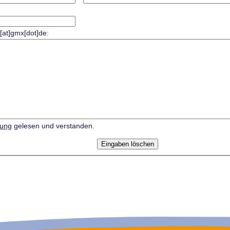
r[at]gmx[dot]de:
rung
gelesen und verstanden.