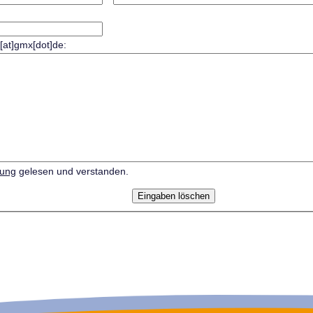
r[at]gmx[dot]de:
rung
gelesen und verstanden.