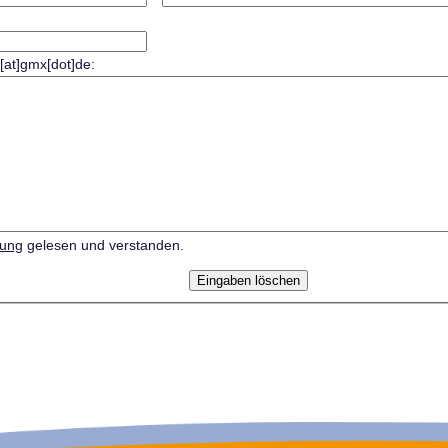
r[at]gmx[dot]de:
rung
gelesen und verstanden.